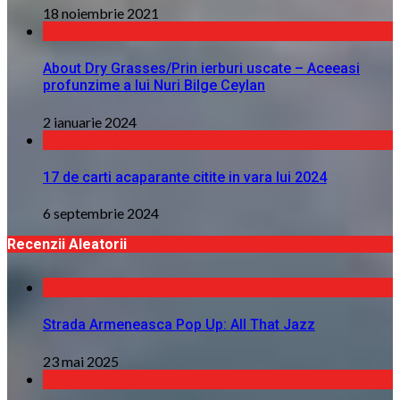
18 noiembrie 2021
About Dry Grasses/Prin ierburi uscate – Aceeasi
profunzime a lui Nuri Bilge Ceylan
2 ianuarie 2024
17 de carti acaparante citite in vara lui 2024
6 septembrie 2024
Recenzii Aleatorii
Strada Armeneasca Pop Up: All That Jazz
23 mai 2025