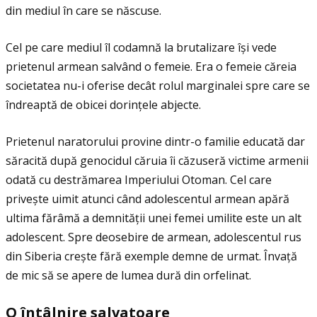
din mediul în care se născuse.
Cel pe care mediul îl codamnă la brutalizare își vede
prietenul armean salvând o femeie. Era o femeie căreia
societatea nu-i oferise decât rolul marginalei spre care se
îndreaptă de obicei dorinţele abjecte.
Prietenul naratorului provine dintr-o familie educată dar
săracită după genocidul căruia îi căzuseră victime armenii
odată cu destrămarea Imperiului Otoman. Cel care
privește uimit atunci când adolescentul armean apără
ultima fărâmă a demnităţii unei femei umilite este un alt
adolescent. Spre deosebire de armean, adolescentul rus
din Siberia crește fără exemple demne de urmat. Învaţă
de mic să se apere de lumea dură din orfelinat.
O
î
nt
â
lnire salvatoare