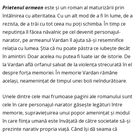
Prietenul armean
este și un roman al maturizării prin
întâlnirea cu alteritatea. Cu un alt mod de a fi în lume, de a
rezista, de a trăi cu tot ceea nu poţi schimba. În timp ce
neputinţa îl făcea năvalnic pe cel devenit personajul-
narator, pe armeanul Vardan îl ajuta să-și resemnifice
relaţia cu lumea. Ştia că nu poate păstra ce iubește decât
în amintiri. Doar acelea nu putea fi luate iar de istorie. De
la Vardan află orfanul salvat de la violenţa strecurată în el
despre forţa memoriei. În memorie Vardan rămâne
același, neameninţat de timpul unei boli neîndurătoare.
Unele dintre cele mai frumoase pagini ale romanului sunt
cele în care personajul-narator găsește legături între
memorie, supravieţuirea unui popor ameninţat și modul
în care fiinţa umană este învăţată de către societate să-și
prezinte narativ propria viaţă. Când își dă seama că