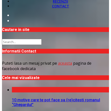
RECENZII
CONTACT
Cautare in site
Informatii Contact
Puteti lasa un mesaj privat pe
aceasta
pagina de
facebook dedicata
Cele mai vizualizate
10 motive care te pot face sa (re)citesti romanul
“Ghepardul”