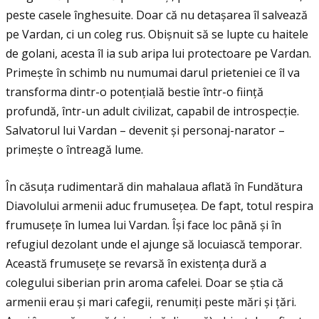
peste casele înghesuite. Doar că nu detașarea îl salvează
pe Vardan, ci un coleg rus. Obișnuit să se lupte cu haitele
de golani, acesta îl ia sub aripa lui protectoare pe Vardan.
Primește în schimb nu numumai darul prieteniei ce îl va
transforma dintr-o potenţială bestie într-o fiinţă
profundă, într-un adult civilizat, capabil de introspecţie.
Salvatorul lui Vardan – devenit și personaj-narator –
primește o întreagă lume.
În căsuţa rudimentară din mahalaua aflată în Fundătura
Diavolului armenii aduc frumuseţea. De fapt, totul respira
frumuseţe în lumea lui Vardan. Își face loc până și în
refugiul dezolant unde el ajunge să locuiască temporar.
Această frumuseţe se revarsă în existenţa dură a
colegului siberian prin aroma cafelei. Doar se știa că
armenii erau și mari cafegii, renumiţi peste mări și ţări.