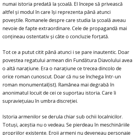
numai istoria predată la școală. El începe să privească
altfel și modul în care își reprezenta până atunci
poveștile. Romanele despre care studia la școală aveau
nevoie de fapte extraordinare. Cele de propagandă mai
conţineau ostentativ și câte o concluzie forţată.
Tot ce a putut citit până atunci i se pare inautentic. Doar
povestea regatului armean din Fundătura Diavolului avea
o altă naraţiune. Era o naraţiune ce trecea dincolo de
orice roman cunoscut. Doar că nu se închega într-un
roman monumental(ist). Ramânea mai degrabă în
anonimatul locuit de cei ce suportau istoria. Care îi
supravieţuiau în umbra discreţiei.
Istoria armenilor se derula chiar sub ochii localnicilor.
Totuși, aceștia nu o vedeau. Se pierdeau în meschinăriile
propriilor existenţe. Eroii armeni nu deveneau personaje