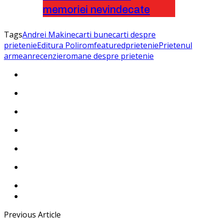
memoriei nevindecate
Tags
Andrei Makine
carti bune
carti despre
prietenie
Editura Polirom
featured
prietenie
Prietenul
armean
recenzie
romane despre prietenie
Previous Article