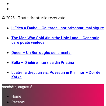
© 2023 - Toate drepturile rezervate
L’Eden a I’aube – Cautarea unor orizonturi mai sigure
The Man Who Sold Air in the Holy Land – Generatia
care poate vindeca
Queer – Un Burroughs sentimental
Bolla – O iubire interzisa din Pristina
Luati-ma drept un vis. Povestiri in K. minor – Dor de
Kafka
sâmbătă, august 8
Home
Recenzii