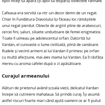
Apoi încep să apară (și apoi să dispară) obiectele rafinate.
Cafeaua era servită ca-ntr-un decor demn de un regat.
Chiar în Fundătura Diavolului își făceau loc rămășitele
unui regat pierdut. Obiecte de argint pline de arabescuri,
cercei fini, șaluri, siluete unduitoare de femei enigmatice.
Toate îl uimeau pe adolescentul orfan. Datorită lui
Vardan, el cunoaste o lume civilizată, plină de candoare.
Rudele și vecinii armeni ai lui Vardan îl primesc pe orfan
cu multă afecţiune, mai ales mama lui Vardan. Ea îl răsfăţa
mereu cu aroma cafelei după o zi apăsătoare.
Curajul armeanului
Alături de prietenul având școala vieţii, delicatul Vardan
începe să cutreiere mahalaua. Să prindă curaj. Își asumă
astfel riscuri foarte mari când ajută oameni ce ar fi putut