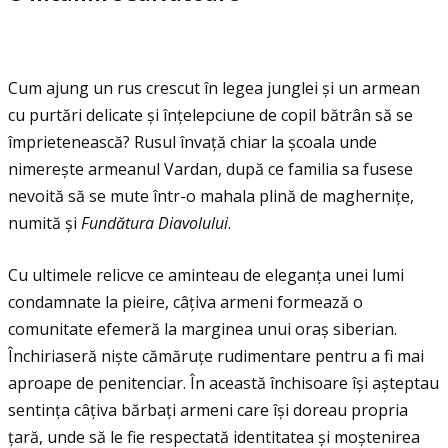
Cum ajung un rus crescut în legea junglei și un armean
cu purtări delicate și înţelepciune de copil bătrân să se
împrietenească? Rusul învaţă chiar la școala unde
nimerește armeanul Vardan, după ce familia sa fusese
nevoită să se mute într-o mahala plină de magherniţe,
numită și
Fund
ă
tura Diavolului
.
Cu ultimele relicve ce aminteau de eleganţa unei lumi
condamnate la pieire, câţiva armeni formează o
comunitate efemeră la marginea unui oraș siberian.
Închiriaseră niște cămăruţe rudimentare pentru a fi mai
aproape de penitenciar. În această închisoare își așteptau
sentinţa câţiva bărbaţi armeni care își doreau propria
ţară, unde să le fie respectată identitatea și moștenirea