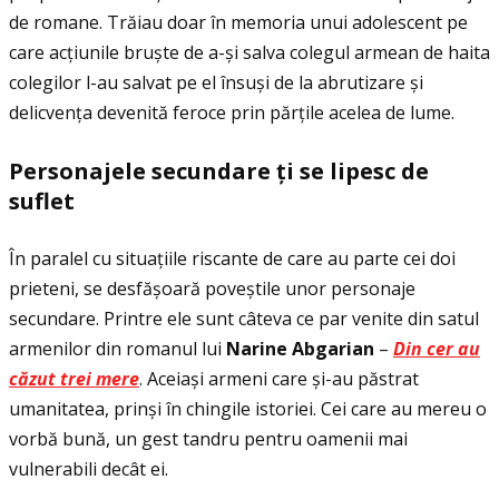
de romane. Trăiau doar în memoria unui adolescent pe
care acţiunile bruște de a-și salva colegul armean de haita
colegilor l-au salvat pe el însuși de la abrutizare și
delicvenţa devenită feroce prin părţile acelea de lume.
Personajele secundare
ţ
i se lipesc de
suflet
În paralel cu situaţiile riscante de care au parte cei doi
prieteni, se desfășoară poveștile unor personaje
secundare. Printre ele sunt câteva ce par venite din satul
armenilor din romanul lui
Narine Abgarian
–
Din cer au
căzut trei mere
. Aceiași armeni care și-au păstrat
umanitatea, prinși în chingile istoriei. Cei care au mereu o
vorbă bună, un gest tandru pentru oamenii mai
vulnerabili decât ei.