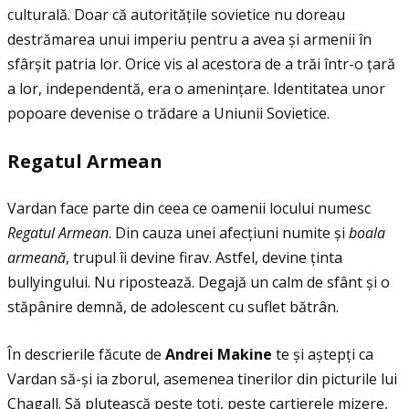
culturală. Doar că autorităţile sovietice nu doreau
destrămarea unui imperiu pentru a avea și armenii în
sfârșit patria lor. Orice vis al acestora de a trăi într-o ţară
a lor, independentă, era o ameninţare. Identitatea unor
popoare devenise o trădare a Uniunii Sovietice.
Regatul Armean
Vardan face parte din ceea ce oamenii locului numesc
Regatul Armean
. Din cauza unei afecţiuni numite și
boala
armean
ă
, trupul îi devine firav. Astfel, devine ţinta
bullyingului. Nu ripostează. Degajă un calm de sfânt și o
stăpânire demnă, de adolescent cu suflet bătrân.
În descrierile făcute de
Andrei Makine
te și aștepţi ca
Vardan să-și ia zborul, asemenea tinerilor din picturile lui
Chagall. Să plutească peste toţi, peste cartierele mizere,