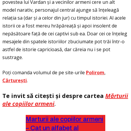
povestea lui Vardan și a vecinilor armeni cere un alt
model narativ, personajul central ajunge să înţeleagă
relaţia sa (dar și a celor din jur) cu timpul istoriei. Al acele
istorii ce a fost mereu hrăpăreaţă și apoi insolent de
nepăsătoare faţă de cei captivi sub ea. Doar cei ce înţeleg
mesajele din spatele istoriilor zbuciumate pot trăi într-o
astfel de istorie capricioasă, dar căreia nu i se pot
sustrage.
Poţi comanda volumul de pe site-urile
Polirom
,
Cărturești
.
Te invit să citești și despre cartea
Mărturii
ale copiilor armeni
.
Marturii ale copiilor armeni
– Cat un alfabet al