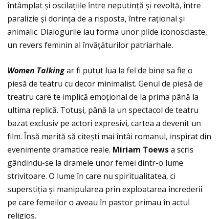
întâmplat și oscilaţiile între neputinţă și revoltă, între
paralizie și dorinţa de a risposta, între raţional și
animalic. Dialogurile iau forma unor pilde iconosclaste,
un revers feminin al învăţăturilor patriarhale.
Women Talking
ar fi putut lua la fel de bine sa fie o
piesă de teatru cu decor minimalist. Genul de piesă de
treatru care te implică emoţional de la prima până la
ultima replică. Totuși, până la un spectacol de teatru
bazat exclusiv pe actori expresivi, cartea a devenit un
film. Însă merită să citești mai întâi romanul, inspirat din
evenimente dramatice reale.
Miriam Toews
a scris
gândindu-se la dramele unor femei dintr-o lume
strivitoare. O lume în care nu spiritualitatea, ci
superstiţia și manipularea prin exploatarea încrederii
pe care femeilor o aveau în pastor primau în actul
religios.