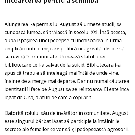
Î
ntoarcerea pentru a schimba
Alungarea i-a permis lui August să urmeze studii, să
cunoască lumea, să trăiască în secolul XXI. Însă acesta,
după ispașirea unei pedepse cu închisoarea în urma
umplicării într-o mișcare politică neagreată, decide să
se revină în comunitate. Urmează sfatul unei
bibliotecare ce l-a salvat de la suicid. Bibliotecara i-a
spus că trebuie să înţeleagă mai întâi de unde vine,
înainte de a merge mai departe. Dar nu numai căutarea
identitatii îl face pe August să se reîntoarcă. El este încă
legat de Ona, alături de care a copilărit.
Datorită rolului său de învăţător în comunitate, August
este singurul bărbat lăsat să participle la întâlnirile
secrete ale femeilor ce vor să-și pedepsească agresorii.