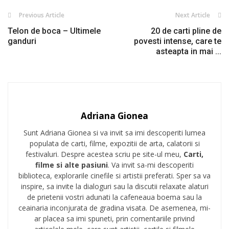
Previous Article
Next Article
Telon de boca – Ultimele
20 de carti pline de
ganduri
povesti intense, care te
asteapta in mai ...
Adriana Gionea
Sunt Adriana Gionea si va invit sa imi descoperiti lumea
populata de carti, filme, expozitii de arta, calatorii si
festivaluri. Despre acestea scriu pe site-ul meu,
Carti,
filme si alte pasiuni
. Va invit sa-mi descoperiti
biblioteca, explorarile cinefile si artistii preferati. Sper sa va
inspire, sa invite la dialoguri sau la discutii relaxate alaturi
de prietenii vostri adunati la cafeneaua boema sau la
ceainaria inconjurata de gradina visata. De asemenea, mi-
ar placea sa imi spuneti, prin comentariile privind