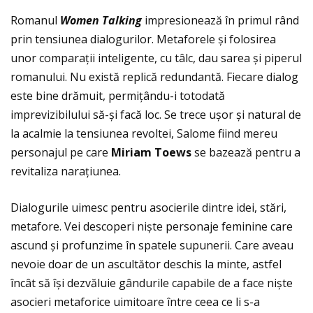
Romanul
Women Talking
impresionează în primul rând
prin tensiunea dialogurilor. Metaforele și folosirea
unor comparaţii inteligente, cu tâlc, dau sarea și piperul
romanului. Nu există replică redundantă. Fiecare dialog
este bine drămuit, permiţându-i totodată
imprevizibilului să-și facă loc. Se trece ușor și natural de
la acalmie la tensiunea revoltei, Salome fiind mereu
personajul pe care
Miriam Toews
se bazează pentru a
revitaliza naraţiunea.
Dialogurile uimesc pentru asocierile dintre idei, stări,
metafore. Vei descoperi niște personaje feminine care
ascund și profunzime în spatele supunerii. Care aveau
nevoie doar de un ascultător deschis la minte, astfel
încât să își dezvăluie gândurile capabile de a face niște
asocieri metaforice uimitoare între ceea ce li s-a