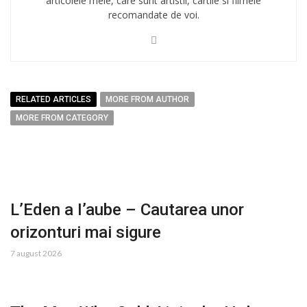
articolele mele, care sunt artistii, cartile si filmele
recomandate de voi.
RELATED ARTICLES
MORE FROM AUTHOR
MORE FROM CATEGORY
L’Eden a I’aube – Cautarea unor
orizonturi mai sigure
7 august 2026