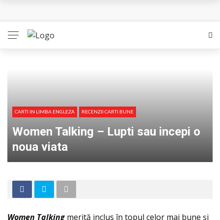
L’Eden a I’aube – Cautarea unor orizonturi mai sigure
The Man Who Sold Air in the Holy Land – Generatia care
poate vindeca
Queer – Un Burroughs sentimental
Bolla – O iubire interzisa din Pristina
CARTI IN LIMBA ENGLEZA
RECENZII CARTI BUNE
Luati-ma drept un vis. Povestiri in K. minor – Dor de Kafka
Women Talking – Lupti sau incepi o
noua viata
Women Talking
merită inclus în topul celor mai bune și