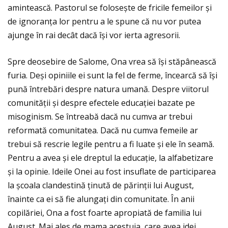
amintească. Pastorul se folosește de fricile femeilor și
de ignoranţa lor pentru a le spune că nu vor putea
ajunge în rai decât dacă își vor ierta agresorii.
Spre deosebire de Salome, Ona vrea să își stăpânească
furia. Deși opiniile ei sunt la fel de ferme, încearcă să își
pună întrebări despre natura umană. Despre viitorul
comunităţii și despre efectele educaţiei bazate pe
misoginism. Se întreabă dacă nu cumva ar trebui
reformată comunitatea. Dacă nu cumva femeile ar
trebui să rescrie legile pentru a fi luate și ele în seamă.
Pentru a avea și ele dreptul la educaţie, la alfabetizare
și la opinie. Ideile Onei au fost insuflate de participarea
la școala clandestină ţinută de părinţii lui August,
înainte ca ei să fie alungaţi din comunitate. În anii
copilăriei, Ona a fost foarte apropiată de familia lui
August. Mai ales de mama acestuia, care avea idei