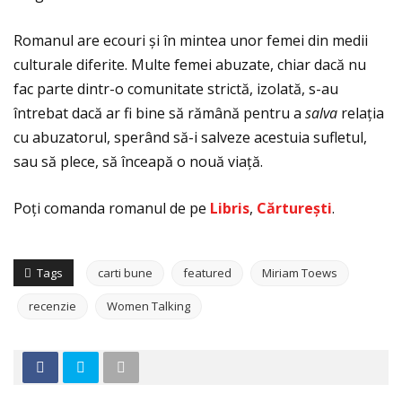
Romanul are ecouri și în mintea unor femei din medii
culturale diferite. Multe femei abuzate, chiar dacă nu
fac parte dintr-o comunitate strictă, izolată, s-au
întrebat dacă ar fi bine să rămână pentru a
salva
relaţia
cu abuzatorul, sperând să-i salveze acestuia sufletul,
sau să plece, să înceapă o nouă viaţă.
Poţi comanda romanul de pe
Libris
,
Cărturești
.
Tags
carti bune
featured
Miriam Toews
recenzie
Women Talking